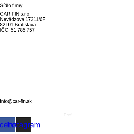
Sídlo firmy:
CAR FIN s.r.o.
Nevädzová 17211/6F
82101 Bratislava
IČO: 51 785 757
Prevádzka:
CAR FIN Bratislava
Mierová 135
82105 Bratislava
info@car-fin.sk
tel. 0911 112 113
Prevádzka:
CAR FIN Galanta
Kolónia 550
92401 Galanta
info@car-fin.sk
tel. 0911 112 113
Profil
cebook
Instagram