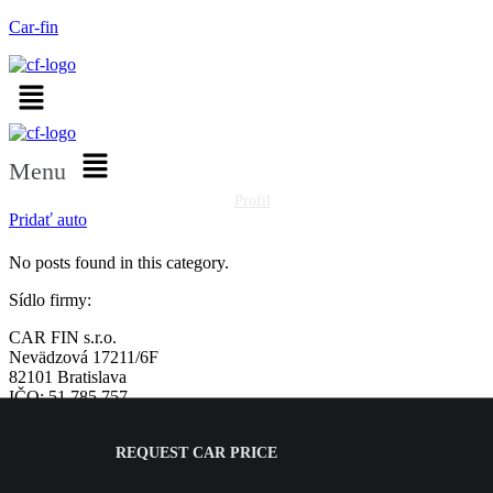
Car-fin
Menu
Profil
Pridať auto
No posts found in this category.
Sídlo firmy:
CAR FIN s.r.o.
Nevädzová 17211/6F
82101 Bratislava
IČO: 51 785 757
Prevádzka:
REQUEST CAR PRICE
CAR FIN Bratislava
Mierová 135