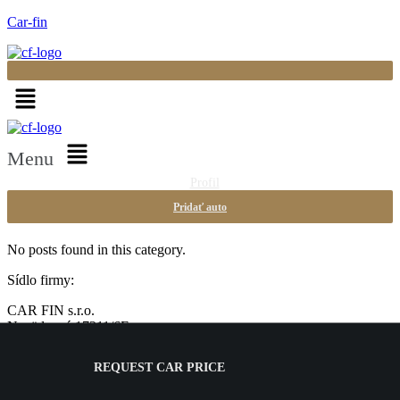
Car-fin
Menu
Profil
Pridať auto
No posts found in this category.
Sídlo firmy:
CAR FIN s.r.o.
Nevädzová 17211/6F
82101 Bratislava
IČO: 51 785 757
REQUEST CAR PRICE
Prevádzka: