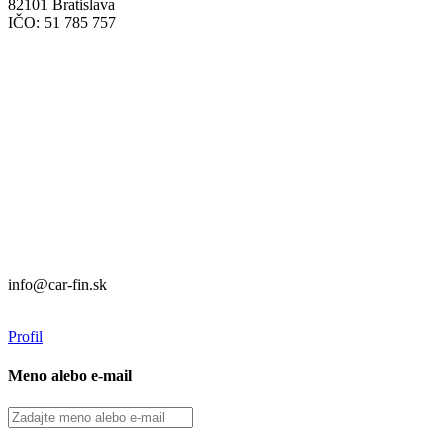
82101 Bratislava
IČO: 51 785 757
Prevádzka:
CAR FIN Bratislava
Mierová 135
82105 Bratislava
info@car-fin.sk
tel. 0911 112 113
Prevádzka:
CAR FIN Galanta
Kolónia 550
92401 Galanta
info@car-fin.sk
tel. 0911 112 113
Profil
Meno alebo e-mail