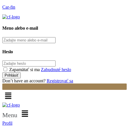
Car-fin
Meno alebo e-mail
Heslo
Zapamätať si ma
Zabudnuté heslo
Don’t have an account?
Registrovať sa
Menu
Profil