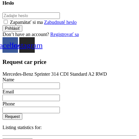
Heslo
Zapamätať si ma
Zabudnuté heslo
Don’t have an account?
Registrovať sa
acebook
Instagram
Request car price
Mercedes-Benz Sprinter 314 CDI Standard A2 RWD
Name
Email
Phone
Request
Listing statistics for: