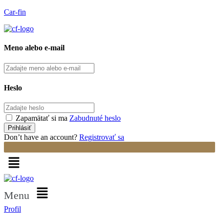
Car-fin
Meno alebo e-mail
Heslo
Zapamätať si ma
Zabudnuté heslo
Don’t have an account?
Registrovať sa
Menu
Profil