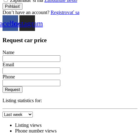
Zapamätať si ma
Zabudnuté heslo
Don’t have an account?
Registrovať sa
acebook
Instagram
Request car price
Name
Email
Phone
Request
Listing statistics for:
Listing views
Phone number views