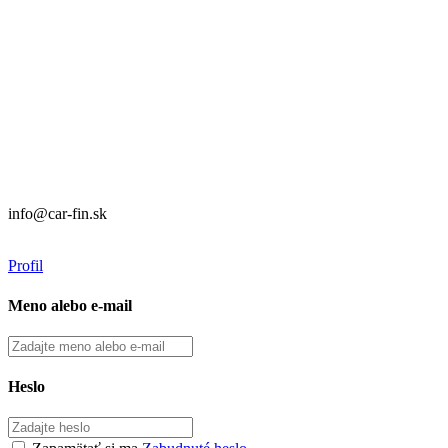
CAR FIN Bratislava
Mierová 135
82105 Bratislava
info@car-fin.sk
tel. 0911 112 113
Prevádzka:
CAR FIN Galanta
Kolónia 550
92401 Galanta
info@car-fin.sk
tel. 0911 112 113
Profil
Meno alebo e-mail
Heslo