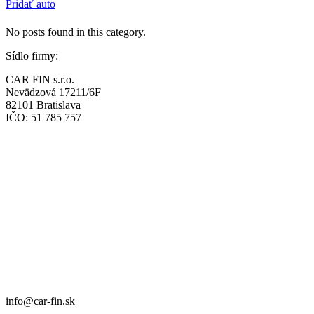
Pridať auto
No posts found in this category.
Sídlo firmy:
CAR FIN s.r.o.
Nevädzová 17211/6F
82101 Bratislava
IČO: 51 785 757
Prevádzka:
CAR FIN Bratislava
Mierová 135
82105 Bratislava
info@car-fin.sk
tel. 0911 112 113
Prevádzka:
CAR FIN Galanta
Kolónia 550
92401 Galanta
info@car-fin.sk
tel. 0911 112 113