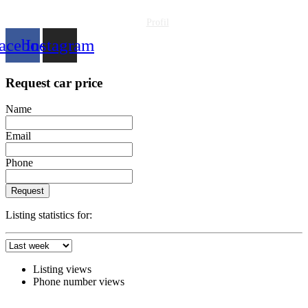
Profil
acebook
Instagram
Request car price
Name
Email
Phone
Request
Listing statistics for:
Listing views
Phone number views