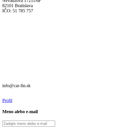
Nevädzová 17211/6F
82101 Bratislava
IČO: 51 785 757
Prevádzka:
CAR FIN Bratislava
Mierová 135
82105 Bratislava
info@car-fin.sk
tel. 0911 112 113
Prevádzka:
CAR FIN Galanta
Kolónia 550
92401 Galanta
info@car-fin.sk
tel. 0911 112 113
Profil
Meno alebo e-mail