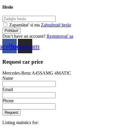
Heslo
Zapamätať si ma
Zabudnuté heslo
Don’t have an account?
Registrovať sa
acebook
Instagram
Request car price
Mercedes-Benz A45SAMG 4MATIC
Name
Email
Phone
Request
Listing statistics for: