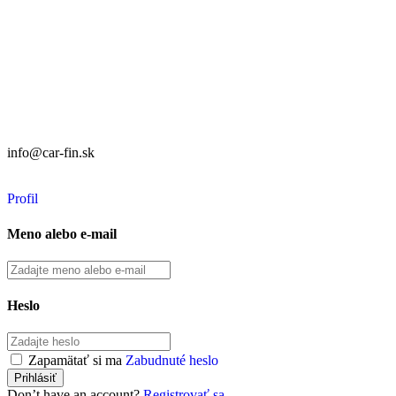
82105 Bratislava
info@car-fin.sk
tel. 0911 112 113
Prevádzka:
CAR FIN Galanta
Kolónia 550
92401 Galanta
info@car-fin.sk
tel. 0911 112 113
Profil
Meno alebo e-mail
Heslo
Zapamätať si ma
Zabudnuté heslo
Don’t have an account?
Registrovať sa