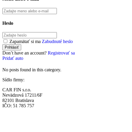
Heslo
Zapamätať si ma
Zabudnuté heslo
Don’t have an account?
Registrovať sa
Pridať auto
No posts found in this category.
Sídlo firmy:
CAR FIN s.r.o.
Nevädzová 17211/6F
82101 Bratislava
IČO: 51 785 757
Prevádzka:
CAR FIN Bratislava
Mierová 135