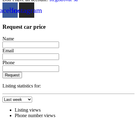
acebook
Instagram
Request car price
Name
Email
Phone
Request
Listing statistics for:
Listing views
Phone number views