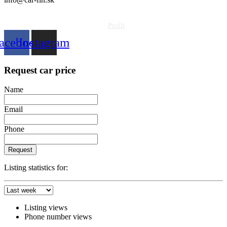
tel. 0911 112 113
Profil
acebook
Instagram
Request car price
Name
Email
Phone
Request
Listing statistics for:
Listing views
Phone number views