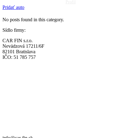
Profil
Pridať auto
No posts found in this category.
Sídlo firmy:
CAR FIN s.r.o.
Nevädzová 17211/6F
82101 Bratislava
IČO: 51 785 757
Prevádzka:
CAR FIN Bratislava
Mierová 135
82105 Bratislava
info@car-fin.sk
tel. 0911 112 113
Prevádzka:
CAR FIN Galanta
Kolónia 550
92401 Galanta
info@car-fin.sk