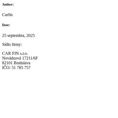
Author:
Carfin
Date:
25 septembra, 2025
Sídlo firmy:
CAR FIN s.r.o.
Nevädzová 17211/6F
82101 Bratislava
IČO: 51 785 757
Prevádzka:
CAR FIN Bratislava
Mierová 135
82105 Bratislava
info@car-fin.sk
tel. 0911 112 113
Prevádzka: