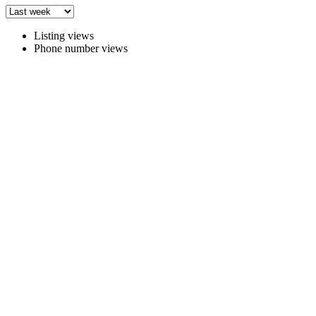
Listing views
Phone number views
Zabudnuté heslo
Zabudnuté heslo
Zabudnuté heslo