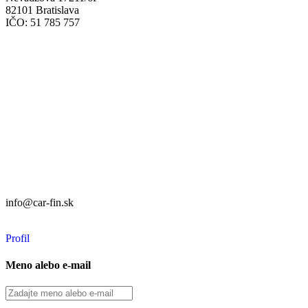
82101 Bratislava
IČO: 51 785 757
Prevádzka:
CAR FIN Bratislava
Mierová 135
82105 Bratislava
info@car-fin.sk
tel. 0911 112 113
Prevádzka:
CAR FIN Galanta
Kolónia 550
92401 Galanta
info@car-fin.sk
tel. 0911 112 113
Profil
Meno alebo e-mail