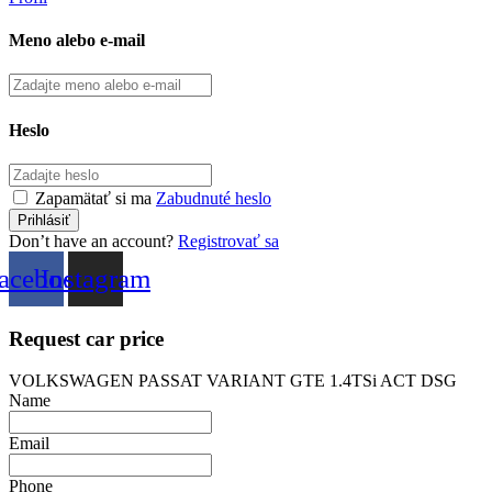
Meno alebo e-mail
Heslo
Zapamätať si ma
Zabudnuté heslo
Don’t have an account?
Registrovať sa
acebook
Instagram
Request car price
VOLKSWAGEN PASSAT VARIANT GTE 1.4TSi ACT DSG
Name
Email
Phone