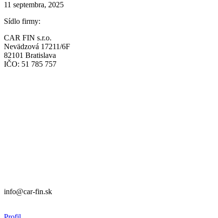
11 septembra, 2025
Sídlo firmy:
CAR FIN s.r.o.
Nevädzová 17211/6F
82101 Bratislava
IČO: 51 785 757
Prevádzka:
CAR FIN Bratislava
Mierová 135
82105 Bratislava
info@car-fin.sk
tel. 0911 112 113
Prevádzka:
CAR FIN Galanta
Kolónia 550
92401 Galanta
info@car-fin.sk
tel. 0911 112 113
Profil