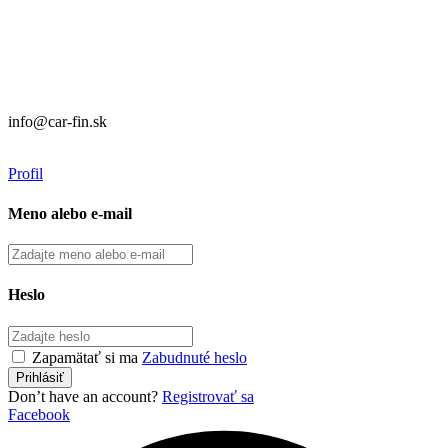
Prevádzka:
CAR FIN Galanta
Kolónia 550
92401 Galanta
info@car-fin.sk
tel. 0911 112 113
Profil
Meno alebo e-mail
Heslo
Zapamätať si ma
Zabudnuté heslo
Don’t have an account?
Registrovať sa
Facebook