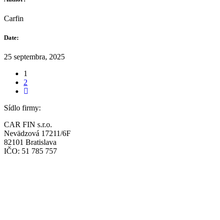
Carfin
Date:
25 septembra, 2025
1
2
Sídlo firmy:
CAR FIN s.r.o.
Nevädzová 17211/6F
82101 Bratislava
IČO: 51 785 757
Prevádzka:
CAR FIN Bratislava
Mierová 135
82105 Bratislava
info@car-fin.sk
tel. 0911 112 113