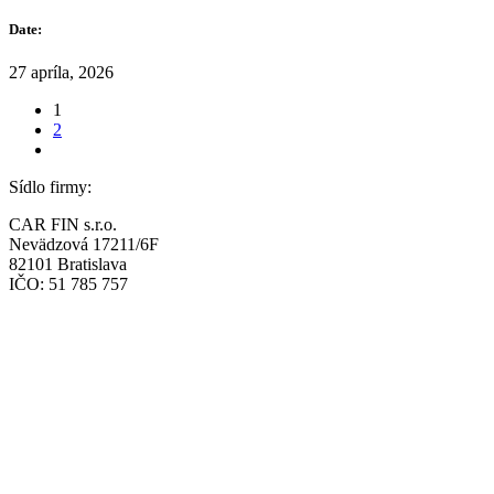
Date:
27 apríla, 2026
1
2
Sídlo firmy:
CAR FIN s.r.o.
Nevädzová 17211/6F
82101 Bratislava
IČO: 51 785 757
Prevádzka:
CAR FIN Bratislava
Mierová 135
82105 Bratislava
info@car-fin.sk
tel. 0911 112 113
Prevádzka: