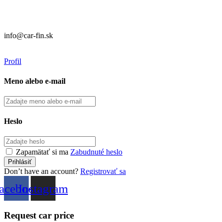
CAR FIN Galanta
Kolónia 550
92401 Galanta
info@car-fin.sk
tel. 0911 112 113
Profil
Meno alebo e-mail
Heslo
Zapamätať si ma
Zabudnuté heslo
Don’t have an account?
Registrovať sa
acebook
Instagram
Request car price