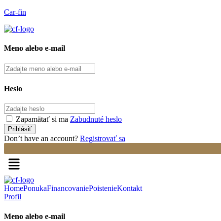
Car-fin
Meno alebo e-mail
Heslo
Zapamätať si ma
Zabudnuté heslo
Don’t have an account?
Registrovať sa
Home
Ponuka
Financovanie
Poistenie
Kontakt
Profil
Meno alebo e-mail