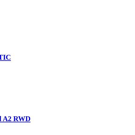
TIC
rd A2 RWD