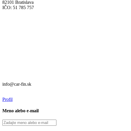
82101 Bratislava
IČO: 51 785 757
Prevádzka:
CAR FIN Bratislava
Mierová 135
82105 Bratislava
info@car-fin.sk
tel. 0911 112 113
Prevádzka:
CAR FIN Galanta
Kolónia 550
92401 Galanta
info@car-fin.sk
tel. 0911 112 113
Profil
Meno alebo e-mail