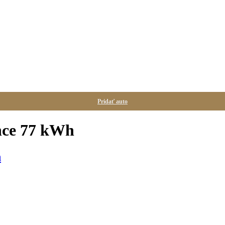
Pridať auto
nce 77 kWh
h