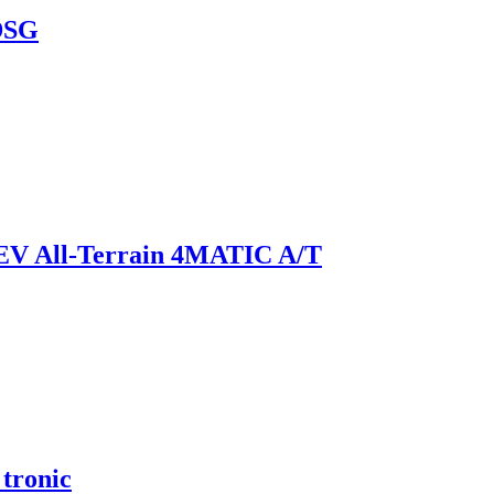
 DSG
EV All-Terrain 4MATIC A/T
tronic