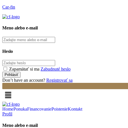
Car-fin
Meno alebo e-mail
Heslo
Zapamätať si ma
Zabudnuté heslo
Don’t have an account?
Registrovať sa
Home
Ponuka
Financovanie
Poistenie
Kontakt
Profil
Meno alebo e-mail