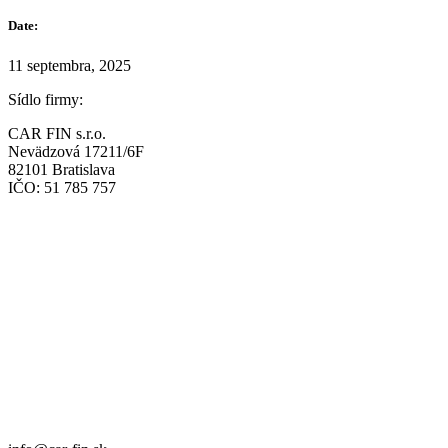
Date:
11 septembra, 2025
Sídlo firmy:
CAR FIN s.r.o.
Nevädzová 17211/6F
82101 Bratislava
IČO: 51 785 757
Prevádzka:
CAR FIN Bratislava
Mierová 135
82105 Bratislava
info@car-fin.sk
tel. 0911 112 113
Prevádzka:
CAR FIN Galanta
Kolónia 550
92401 Galanta