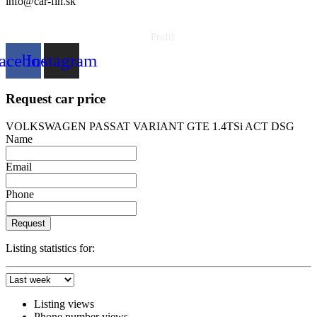
info@car-fin.sk
tel. 0911 112 113
Profil
acebook
Instagram
Request car price
VOLKSWAGEN PASSAT VARIANT GTE 1.4TSi ACT DSG
Name
Email
Phone
Request
Listing statistics for:
Listing views
Phone number views