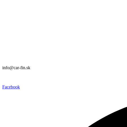
Prevádzka:
CAR FIN Bratislava
Mierová 135
82105 Bratislava
info@car-fin.sk
tel. 0911 112 113
Prevádzka:
CAR FIN Galanta
Kolónia 550
92401 Galanta
info@car-fin.sk
tel. 0911 112 113
Facebook